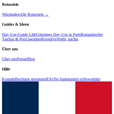
Reiseziele
Wiesbaden
Alle Reiseziele →
Guides & Ideen
Day-Use-Guide Lille
Günstiges Day-Use in Paris
Romantischer
Tag
Spa & Pool tagsüber
RoomForNight, nachts
Über uns
Über uns
Presse
Blog
Hilfe
Kontakt
Buchung stornieren
FAQ
So funktioniert es
Newsletter