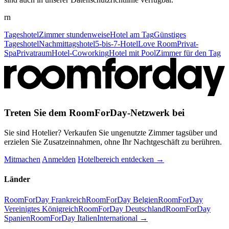
rn
Tageshotel
Zimmer stundenweise
Hotel am Tag
Günstiges
Tageshotel
Nachmittagshotel
5-bis-7-Hotel
Love Room
Privat-
Spa
Privatraum
Hotel-Coworking
Hotel mit Pool
Zimmer für den Tag
Treten Sie dem RoomForDay-Netzwerk bei
Sie sind Hotelier? Verkaufen Sie ungenutzte Zimmer tagsüber und
erzielen Sie Zusatzeinnahmen, ohne Ihr Nachtgeschäft zu berühren.
Mitmachen
Anmelden
Hotelbereich entdecken →
Länder
RoomForDay Frankreich
RoomForDay Belgien
RoomForDay
Vereinigtes Königreich
RoomForDay Deutschland
RoomForDay
Spanien
RoomForDay Italien
International →