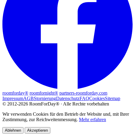
roomforday®
roomfornight®
partners-roomforday.com
Impressum
AGB
Stornierung
Datenschutz
FAQ
Cookies
Sitemap
© 2012-2026 RoomForDay® · Alle Rechte vorbehalten
Wir verwenden Cookies für den Betrieb der Website und, mit Ihrer
Zustimmung, zur Reichweitenmessung.
Mehr erfahren
Ablehnen
Akzeptieren