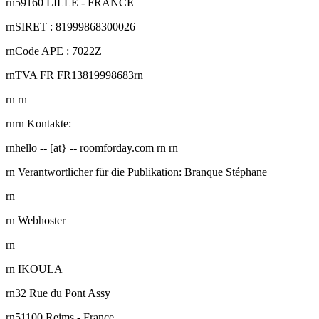
rn59160 LILLE - FRANCE
rnSIRET : 81999868300026
rnCode APE : 7022Z
rnTVA FR FR13819998683rn
rn rn
rnrn Kontakte:
rnhello -- [at} -- roomforday.com rn rn
rn Verantwortlicher für die Publikation: Branque Stéphane
rn
rn Webhoster
rn
rn IKOULA
rn32 Rue du Pont Assy
rn51100 Reims - France