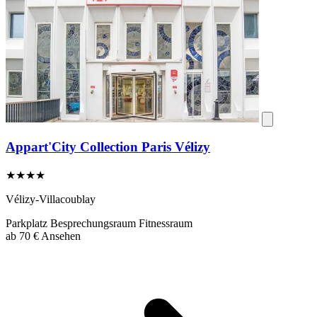
Appart'City Collection Paris Vélizy
★★★★
Vélizy-Villacoublay
Parkplatz
Besprechungsraum
Fitnessraum
ab
70 €
Ansehen