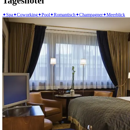
Tageshotel
✦
Spa
✦
Coworking
✦
Pool
✦
Romantisch
✦
Champagner
✦
Meerblick