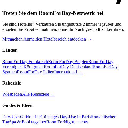
Treten Sie dem RoomForDay-Netzwerk bei
Sie sind Hotelier? Verkaufen Sie ungenutzte Zimmer tagsüber und
erzielen Sie Zusatzeinnahmen, ohne Ihr Nachtgeschäft zu berühren.
Mitmachen
Anmelden
Hotelbereich entdecken →
Länder
RoomForDay Frankreich
RoomForDay Belgien
RoomForDay
Vereinigtes Königreich
RoomForDay Deutschland
RoomForDay
Spanien
RoomForDay Italien
International →
Reiseziele
Wiesbaden
Alle Reiseziele →
Guides & Ideen
Day-Use-Guide Lille
Günstiges Day-Use in Paris
Romantischer
Tag
Spa & Pool tagsüber
RoomForNight, nachts