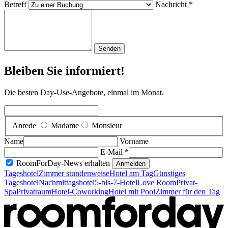
Betreff
Nachricht *
Senden
Bleiben Sie informiert!
Die besten Day-Use-Angebote, einmal im Monat.
Anrede
Madame
Monsieur
Name
Vorname
E-Mail *
RoomForDay-News erhalten
Anmelden
Tageshotel
Zimmer stundenweise
Hotel am Tag
Günstiges
Tageshotel
Nachmittagshotel
5-bis-7-Hotel
Love Room
Privat-
Spa
Privatraum
Hotel-Coworking
Hotel mit Pool
Zimmer für den Tag