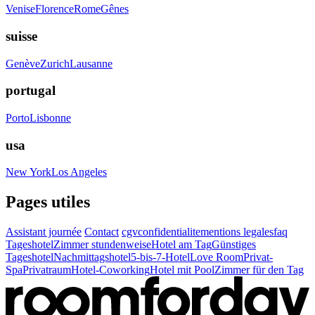
Venise
Florence
Rome
Gênes
suisse
Genève
Zurich
Lausanne
portugal
Porto
Lisbonne
usa
New York
Los Angeles
Pages utiles
Assistant journée
Contact
cgv
confidentialite
mentions legales
faq
Tageshotel
Zimmer stundenweise
Hotel am Tag
Günstiges
Tageshotel
Nachmittagshotel
5-bis-7-Hotel
Love Room
Privat-
Spa
Privatraum
Hotel-Coworking
Hotel mit Pool
Zimmer für den Tag