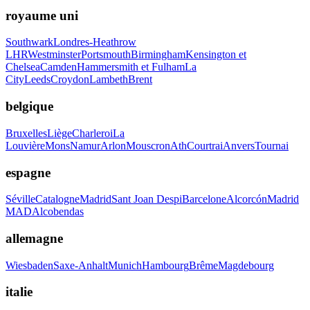
royaume uni
Southwark
Londres-Heathrow
LHR
Westminster
Portsmouth
Birmingham
Kensington et
Chelsea
Camden
Hammersmith et Fulham
La
City
Leeds
Croydon
Lambeth
Brent
belgique
Bruxelles
Liège
Charleroi
La
Louvière
Mons
Namur
Arlon
Mouscron
Ath
Courtrai
Anvers
Tournai
espagne
Séville
Catalogne
Madrid
Sant Joan Despi
Barcelone
Alcorcón
Madrid
MAD
Alcobendas
allemagne
Wiesbaden
Saxe-Anhalt
Munich
Hambourg
Brême
Magdebourg
italie