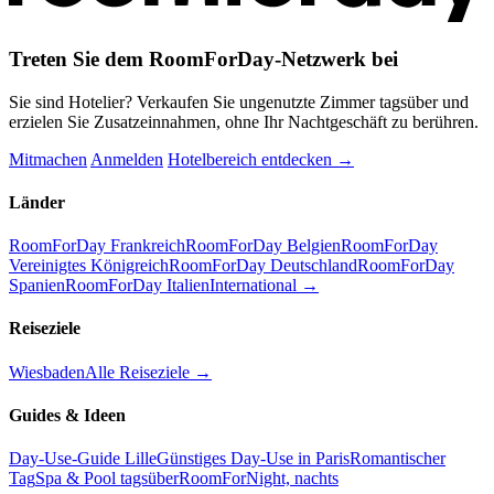
Treten Sie dem RoomForDay-Netzwerk bei
Sie sind Hotelier? Verkaufen Sie ungenutzte Zimmer tagsüber und
erzielen Sie Zusatzeinnahmen, ohne Ihr Nachtgeschäft zu berühren.
Mitmachen
Anmelden
Hotelbereich entdecken →
Länder
RoomForDay Frankreich
RoomForDay Belgien
RoomForDay
Vereinigtes Königreich
RoomForDay Deutschland
RoomForDay
Spanien
RoomForDay Italien
International →
Reiseziele
Wiesbaden
Alle Reiseziele →
Guides & Ideen
Day-Use-Guide Lille
Günstiges Day-Use in Paris
Romantischer
Tag
Spa & Pool tagsüber
RoomForNight, nachts