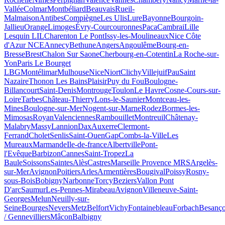
Vallée
Colmar
Montbéliard
Beauvais
Rueil-
Malmaison
Antibes
Compiègne
Les Ulis
Lure
Bayonne
Bourgoin-
Jallieu
Orange
Limoges
Évry-Courcouronnes
Paca
Cambrai
Lille
Lesquin LIL
Charenton Le Pont
Issy-les-Moulineaux
Nice Côte
d'Azur NCE
Annecy
Bethune
Angers
Angoulême
Bourg-en-
Bresse
Brest
Chalon Sur Saone
Cherbourg-en-Cotentin
La Roche-sur-
Yon
Paris Le Bourget
LBG
Montélimar
Mulhouse
Nice
Niort
Clichy
Villejuif
Pau
Saint
Nazaire
Thonon Les Bains
Plaisir
Puy du Fou
Boulogne-
Billancourt
Saint-Denis
Montrouge
Toulon
Le Havre
Cosne-Cours-sur-
Loire
Tarbes
Château-Thierry
Lons-le-Saunier
Montceau-les-
Mines
Boulogne-sur-Mer
Nogent-sur-Marne
Rodez
Bormes-les-
Mimosas
Royan
Valenciennes
Rambouillet
Montreuil
Châtenay-
Malabry
Massy
Lannion
Dax
Auxerre
Clermont-
Ferrand
Cholet
Senlis
Saint-Ouen
Gap
Combs-la-Ville
Les
Mureaux
Marmande
Ile-de-france
Albertville
Pont-
l'Evêque
Barbizon
Cannes
Saint-Tropez
La
Baule
Soissons
Saintes
Alès
Castres
Marseille Provence MRS
Argelès-
sur-Mer
Avignon
Poitiers
Arles
Armentières
Bougival
Poissy
Rosny-
sous-Bois
Bobigny
Narbonne
Torcy
Beziers
Vallon Pont
D'arc
Saumur
Les-Pennes-Mirabeau
Avignon
Villeneuve-Saint-
Georges
Melun
Neuilly-sur-
Seine
Bourges
Nevers
Metz
Belfort
Vichy
Fontainebleau
Forbach
Besanç
/ Gennevilliers
Mâcon
Balbigny