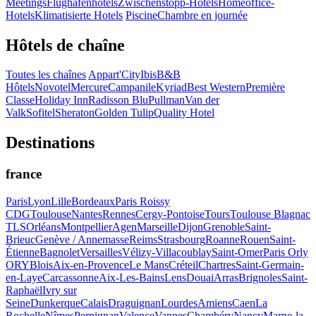
Meetings
Flughafenhotels
Zwischenstopp-Hotels
Homeoffice-
Hotels
Klimatisierte Hotels
Piscine
Chambre en journée
Hôtels de chaîne
Toutes les chaînes
Appart'City
Ibis
B&B
Hôtels
Novotel
Mercure
Campanile
Kyriad
Best Western
Première
Classe
Holiday Inn
Radisson Blu
Pullman
Van der
Valk
Sofitel
Sheraton
Golden Tulip
Quality Hotel
Destinations
france
Paris
Lyon
Lille
Bordeaux
Paris Roissy
CDG
Toulouse
Nantes
Rennes
Cergy-Pontoise
Tours
Toulouse Blagnac
TLS
Orléans
Montpellier
Agen
Marseille
Dijon
Grenoble
Saint-
Brieuc
Genève / Annemasse
Reims
Strasbourg
Roanne
Rouen
Saint-
Étienne
Bagnolet
Versailles
Vélizy-Villacoublay
Saint-Omer
Paris Orly
ORY
Blois
Aix-en-Provence
Le Mans
Créteil
Chartres
Saint-Germain-
en-Laye
Carcassonne
Aix-Les-Bains
Lens
Douai
Arras
Brignoles
Saint-
Raphaël
Ivry sur
Seine
Dunkerque
Calais
Draguignan
Lourdes
Amiens
Caen
La
Rochelle
Nîmes
Perpignan
Valence
Vannes
Chambéry
Nancy
Marne-la-