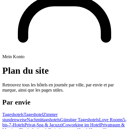
Mein Konto
Plan du site
Retrouvez tous les hôtels en journée par ville, par envie et par
marque, ainsi que les pages utiles.
Par envie
Tageshotels
Tageshotel
Zimmer
stundenweise
Nachmittagshotels
Günstige Tageshotels
Love Rooms
5-
bis-7-Hotels
Privat-Spa & Jacuzzi
Coworking im Hotel
Privatraum &